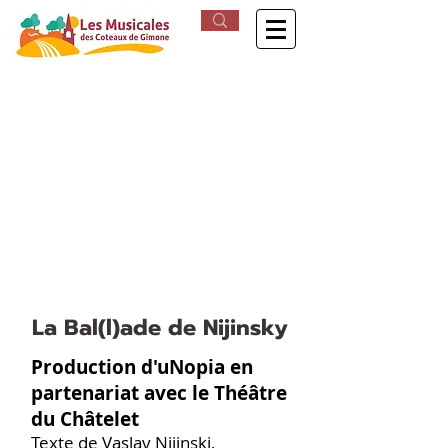
Dimanche 2 août //
20h
Grange de la ferme
Lasserre-Serin
Betcave-Aguin (Gers)
La Bal(l)ade de Nijinsky
Production d'uNopia en
partenariat avec le Théâtre
du Châtelet
Texte de Vaslav Nijinski,