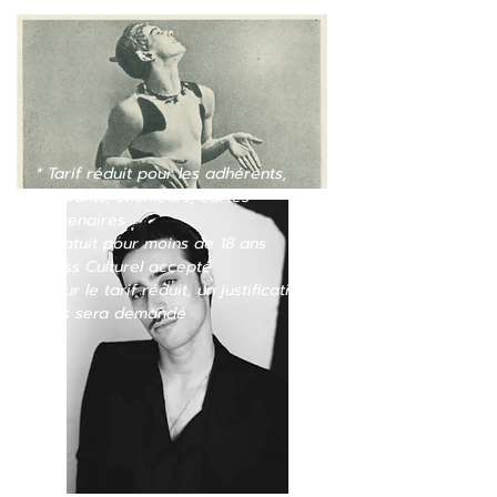
* Tarif réduit pour les adhérents,
étudiants, chômeurs, cartes
partenaires
Gratuit pour moins de 18 ans
Pass Culturel accepté
Pour le tarif réduit, un justificatif
vous sera demandé