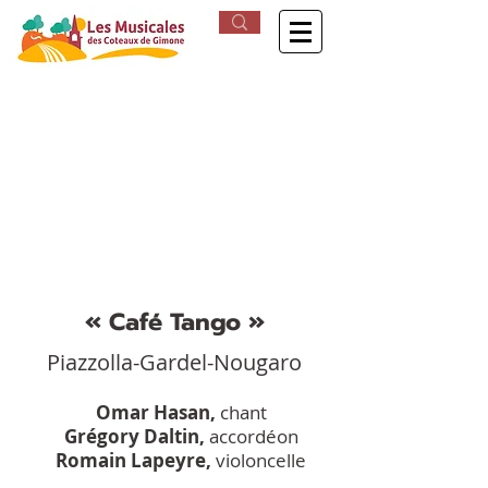
Vendredi 20 juin //
20h
Château de Pellefigue
(Gers)
« Café Tango »
Piazzolla-Gardel-Nougaro
Omar Hasan,
chant
Grégory Daltin,
accordéon
Romain Lapeyre,
violoncelle